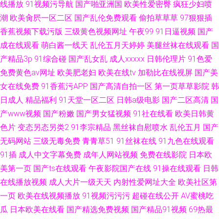
线播放
91视频污导航
国产啪亚洲国
欧美性爱密臀
疯狂少妇喷
潮
欧美肏屄一区二区
国产乱伦免费观看
偷拍草草草
97狠狠插
香蕉视频下载污版
三级黄色视频网址
午夜99
91日逼视频
国产
成在线观看
萌白酱一线天
乱伦五月天婷婷
美腿丝袜在线观看
国
产精品3p
91综合碰
国产乱女乱
成人xxxxx
日韩伦理片
91色爱
免费黄色av网址
欧美肥老妇
欧美在线tv
加勒比在线视屏
国产美
女在线免费
91香蕉污APP
国产高清自拍一区
第一页草草影院
韩
日成人
精品福利
91天堂一区二区
日韩a级电影
国产二区高清
国
产www视频
国产粉嫩
国产男女猛视频
91社在线看
欧美日韩黄
色片
变态另态另类2
91李宗精品
黑丝袜自慰喷水
乱伦五月
国产
无码网站
三级无毒免费
青青草51
91丝袜在线
91九色在线观看
91插
成人中文字幕免费
成年人网站视频
免费在线影院
日本欧
美第一页
国产ts在线观看
午夜影院国产在线
91操在线观看
日韩
在线播放视频
成人大片一级天天
内射性爱网址大全
欧美社区第
一页
欧美在线视频播放
91视频污污污
超碰在线公开
AV蜜桃吃
瓜
日本欧美在线看
国产精选免费视频
国产精品91视频
69热最