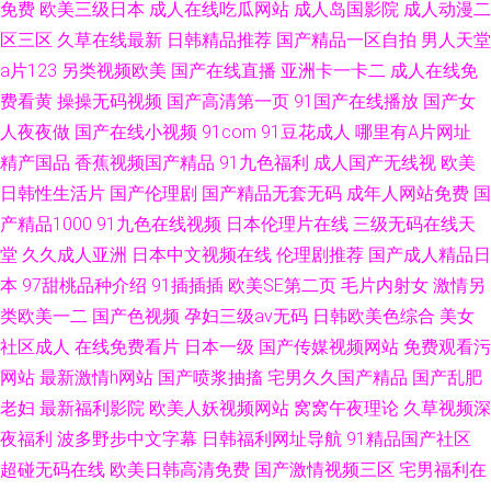
免费
欧美三级日本
成人在线吃瓜网站
成人岛国影院
成人动漫二
区三区
久草在线最新
日韩精品推荐
国产精品一区自拍
男人天堂
a片123
另类视频欧美
国产在线直播
亚洲卡一卡二
成人在线免
费看黄
操操无码视频
国产高清第一页
91国产在线播放
国产女
人夜夜做
国产在线小视频
91com
91豆花成人
哪里有A片网址
精产国品
香蕉视频国产精品
91九色福利
成人国产无线视
欧美
日韩性生活片
国产伦理剧
国产精品无套无码
成年人网站免费
国
产精品1000
91九色在线视频
日本伦理片在线
三级无码在线天
堂
久久成人亚洲
日本中文视频在线
伦理剧推荐
国产成人精品日
本
97甜桃品种介绍
91插插插
欧美SE第二页
毛片内射女
激情另
类欧美一二
国产色视频
孕妇三级av无码
日韩欧美色综合
美女
社区成人
在线免费看片
日本一级
国产传媒视频网站
免费观看污
网站
最新激情h网站
国产喷浆抽搐
宅男久久国产精品
国产乱肥
老妇
最新福利影院
欧美人妖视频网站
窝窝午夜理论
久草视频深
夜福利
波多野步中文字幕
日韩福利网址导航
91精品国产社区
超碰无码在线
欧美日韩高清免费
国产激情视频三区
宅男福利在