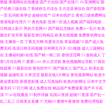
午夜AV 欧美人成综合网 福利导航入口 欧美第一页www 偷拍青青草 91传媒
整版
黄视网站在线播放
国产片自拍
国产在线91
AV亚洲网址
国
产经典三级在线
丁香婷婷五月综合
五月花亚洲综合
国产影院第
免费观看 黄色剧场 青娱乐成人在线 亚洲色色 99色99 韩国超逼视频 亚洲老
一页
乱码欧美孕交
超碰在线艹
日本在线护士
黄色三级免费网址
香港电影伦理片
91黄色电影
亚洲一区成人视频
国产福利电影
湿机 青青青草国产 超碰人人123 日本A∨网站 伊人97 国产1区2视频 欧美浮
日韩成人影片
男的天堂网AV
国产精品尤物在
免费a一毛片
欧美
肠交扩张另类
最新亚洲日韩精品
欧美在线视频
免费黄色网址在
力影院 婷婷狼友自拍 91校花宝儿在线 日本做爱暖暖 在线看a的网站 豆花日
线
主播第一页
丁香五月网
性爱东京热
草逼视频78
国产成人免
费无码
高清日韩无码视频
宗和网五月天
日b视频
成人三级网站
韩社区成人 免费网站91 午夜剧场999
在
主播福利姬h在线
国产精一精二区
基情涩涩网
51漫画成人
丁
香5月综合网
91爱爱com
伊人涩涩射
黄色视频网址导航
91国在
线观看
91最新自拍
黄色软件91
国产操女人
国产乱人
欧美乱欲
视频
超碰吃瓜
久草涩涩
最新在线A片网址
黄色视屏网站
欧美午
夜寂寞影院
新视觉影视
成人写真福利
欧美内射网址
日本中文字
幕无码
97日穴网
成人免费在线
精品国产免费观看
国产不卡高
清
91av在线播放
91制作传媒
岛国av资源
超碰91资源
国产乱一
乱二乱三
日韩美女直播
91尤物69
蜜桃午夜激情
免费伦理电影