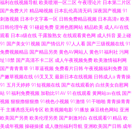
福利在线视频导航
欧美喷潮一区二区
午夜理论片
日本第二片区
国产免费大片
精品呦视频
日本乱伦高清无码
深夜国产视频
91
刺激视频
日本中文字幕一区
日韩免费精品视频
日本高清v
欧美
日韩伦理午夜
91碰超免费
亚洲色图网站
精品欧美
成人AV在线
观看
日本a级在线
干露脸熟女
在线观看黄色网
成人抖音
爰上碰
91
国产美女91视频
国产情侣片
97人人看
国产三级视频在线
91
免费视频精品
国产精品另类
黄色AV网站人
黄色91福利社
污网
址18禁
国产高清不卡二区
成人午夜视频免费
欧美激情福利网
国产青青青草
91草逼视频
免费看片日韩
午夜视频福利免费
国
产嫩草视频在线
69叉叉叉
最新日本在线视频
日韩成人a
青青操
91
五月天婷婷
91短视频在线
国产在线观看的
白丝美女自慰网
站
91福利免费视频
加勒比91AV
91在线观看
黄网站av在线
国产
视频
狠狠擼狠狠擼
91桃色小视频
91激情
91干啪啪
青青操青青
干
主播诱惑无码专区
欧美视频电影
91播放
麻豆桃色网站
亚洲
欧美国产另类
欧美伦理另类
国产刺激对白
在线观看91精品
欧
美成年视频
操碰操揉
成人微拍福利导航
亚洲欧美国产日韩
成年