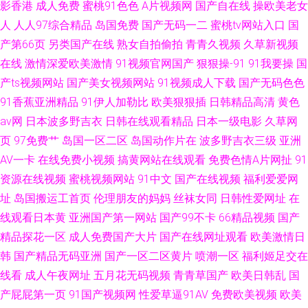
影香港
成人免费
蜜桃91色色
A片视频网
国产自在线
操欧美老女
人
人人97综合精品
岛国免费
国产无码一二
蜜桃tv网站入口
国
产第66页
另类国产在线
熟女自拍偷拍
青青久视频
久草新视频
在线
激情深爱欧美激情
91视频官网国产
狠狠操-91
91我要操
国
产ts视频网站
国产美女视频网站
91视频成人下载
国产无码色色
91香蕉亚洲精品
91伊人加勒比
欧美狠狠插
日韩精品高清
黄色
av网
日本波多野吉衣
日韩在线观看精品
日本一级电影
久草网
页
97免费艹
岛国一区二区
岛国动作片在
波多野吉衣三级
亚洲
AV一卡
在线免费小视频
搞黄网站在线观看
免费色情A片网扯
91
资源在线视频
蜜桃视频网站
91中文
国产在线视频
福利爱爱网
址
岛国搬运工首页
伦理朋友的妈妈
丝袜女同
日韩性爱网址
在
线观看日本黄
亚洲国产第一网站
国产99不卡
66精品视频
国产
精品探花一区
成人免费国产大片
国产在线网址观看
欧美激情日
韩
国产精品无码亚洲
国产一区二区黄片
喷潮一区
福利姬足交在
线看
成人午夜网址
五月花无码视频
青青草国产
欧美日韩乱
国
产屁屁第一页
91国产视频网
性爱草逼91AV
免费欧美视频
欧美