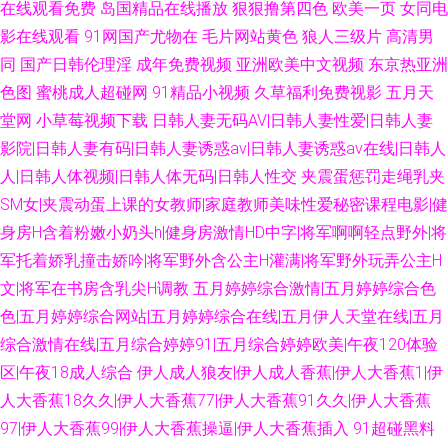
在线观看免费
岛国精品在线播放
狠狠撸第四色
欧美一页
女同电
影在线观看
91网国产尤物在
毛片网站黄色
狼人三级片
高清男
同
国产日韩伦理淫
成年免费视频
亚洲欧美中文视频
东京热亚洲
色图
蜜桃成人超碰网
91精品小视频
久草福利免费视影
五月天
堂网
小草莓视频下载
日韩人妻无码AV|日韩人妻性爱|日韩人妻
影院|日韩人妻有码|日韩人妻诱惑av|日韩人妻诱惑av在线|日韩人
人|日韩人体视频|日韩人体无码|日韩人性交
夹震蛋惩罚走绳乳夹
SM女|夹震动蛋上课的女教师|家庭教师美味性爱秘密课程电影|健
身房H含着粉嫩小奶头h|健身房激情HD中字|将军啊啊轻点野外|将
军托着娇乳撞击娇吟|将军野外含公主H灌满|将军野外玩弄公主H
文|将军在书房含乳尖H调教
五月婷婷综合激情|五月婷婷综合色
色|五月婷婷综合网站|五月婷婷综合在线|五月伊人天堂在线|五月
综合激情在线|五月综合婷婷91|五月综合婷婷欧美|午夜120体验
区|午夜18成人综合
伊人成人狼友|伊人成人香蕉|伊人大香蕉1|伊
人大香蕉18久久|伊人大香蕉77|伊人大香蕉91久久|伊人大香蕉
97|伊人大香蕉99|伊人大香蕉操逼|伊人大香蕉插入
91超碰黑料