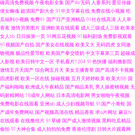
天大香蕉在线 91v在线 99热思思人妻 成人网址在线播放 黄色电影一品网站
碰高清免费视频
午夜电影全集
国产AV无码
人妻系列
爱豆传媒
倩女幽魂
超清国产剧大全
91中文字幕在线
免费在线小视频
吃
美女91 三级另类激情 91大神啪视频 俺去也最新 国产自啪视频 亚洲另类小说
瓜福利小视频
免费91
国产日产亚洲精品
91社在线高清
人人草
香蕉
激情另类图片
亚洲欧美在线观看
成人三级成人三级
欧美老
网 97婷婷四色播 国产tv六区 久草精品电影 人妻九色 91视频综合1 91最新免
女人bb
日日操第一页
91网豆花视频
91福利剧场
免费影视观看
91视频国产自拍
国产美女在线视频
欧美又大
无码四虎
女同激
费网址 国内精品一区在线 免费肏屄视频网站 日韩叼嘿片 亚洲龙1级a片 91免
吻视频
极品性爱导航
欧美国产拳交喷奶
中文字幕第三页
超碰成
费视频黑丝 白丝自慰在线 国产乱子伦一区 欧美另类TV 天天日夜夜肏 51视频
人影视
欧美日韩中文一区
手机看片1204
91色快播
福利撸影院
激情五月天国产
综合网五月天
美女主播青草
国产高清不卡视频
福利 a级片日韩 国产第21页 九一香蕉网 欧美色图自拍 深夜超碰社区 伊人91
四虎影视
欧美一区在线
操碰视频
五月天婷婷欧美
欧美大BB
国
产福利啪啪
欧洲成人午夜精品
国产精品美乳
男人操蜜桃视频
无
福利 97福利影院 国产AV产 久热这里 日韩草草视频 香蕉视频在线污 91视频
码射精网站
18成年人网站
日本高清电影网
男女啪啪午夜视频
免费电影在线观看
亚洲ab
成人少妇视频导航
91国产小青蛙
国
夫妻 超碰97人人爽 自慰网站免费 女同操操操操 在线香蕉 成人片在线视频
产成年免费网站
国产视频高清在线
精品香蕉
求a片网址
麻豆tv
在线观看
在线撸丝片
91草碰
国产成人激情视频
黑料吃瓜精品
在线肏屄视频观看 蜜桃精品一 亚洲另类文学 97操人人 福利成人视频网 免费
偷拍
91大神合集
成人拍拍拍免费
香港伦理剧
日韩大片观看网