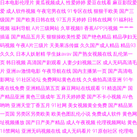
日本电影伦理片
黄瓜视频成人
性爱婷婷
爱豆在线看
麻豆影院爱
爱
成人软件视频
午夜宅男在线
91专区在线
狠狠干欧美
国产三
级国产
国产欧美日韩在线
97五月天婷婷
日韩在线网
91福利社
视频
福利导航
A片三级网站
久草视频8
香蕉APP污视频
艹艹艹
插逼
国产精品五月天
狠狠操欧美性爱
国产绝色精品
精品孕妇无
码视频
午夜A片三级片
天美果冻传媒
久久国产成人精品
精品93
久久久
日本人妖射精
学生妹avav
国产熟女视频在线
乱伦第一
页
韩日视频
高清国产剧观看
人妻少妇视频二区
成人无码高清毛
片
亚洲av激情电影
午夜导航在线
国内主播第一页
国产高清电
影网址
91社区论坛
免费网站黄色在线
久久偷拍高清亚洲
91午
夜在线免费
亚洲精品第五页
麻豆网站在线观看
91精选国产
国
产精品亚洲
黄色三级成年
五月天婷婷爱
国产不卡小视频
AV色
哟哟
亚洲天堂丁香五月
91社网
美女视频黄全免费
国产精品第
一页国
另类区另类欧美
欧美色图乱伦小说
免费成人软件
黄色网
址视频播放
国产日产美产精品
成人午夜视频
伦理视频网站
黄色
18禁网站
亚洲无码视频在线
成人无码看片
91原创社区
伦理电