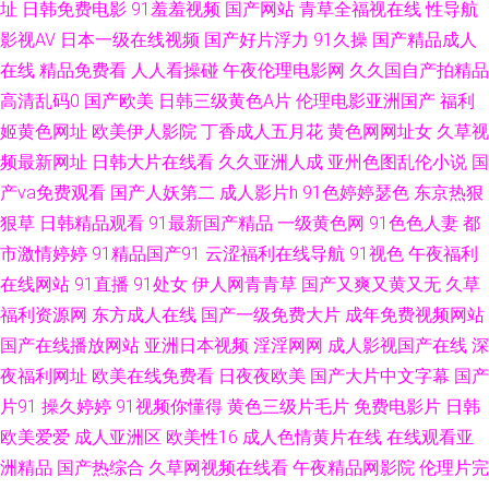
肏屄 99热首页 九一精品久久 91只有精品 狼人综合婷婷五月 午夜精品少妇
址
日韩免费电影
91羞羞视频
国产网站
青草全福视在线
性导航
影视AV
日本一级在线视频
国产好片浮力
91久操
国产精品成人
91在线视频播放 超碰在线人妻 精品国产乱码 欧美日韩视频 五月天色色 91视
在线
精品免费看
人人看操碰
午夜伦理电影网
久久国自产拍精品
高清乱码0
国产欧美
日韩三级黄色A片
伦理电影亚洲国产
福利
频免费 成人一级a免费 黄色网业网址 天天肏天天肏 91手机在线 成人九一观
姬黄色网址
欧美伊人影院
丁香成人五月花
黄色网网址女
久草视
频最新网址
日韩大片在线看
久久亚洲人成
亚州色图乱伦小说
国
看入口 老司机激情小说 日韩成人有码 影音先锋国产性爱 97色色资源站 福利
产va免费观看
国产人妖第二
成人影片h
91色婷婷瑟色
东京热狠
狠草
日韩精品观看
91最新国产精品
一级黄色网
91色色人妻
都
AVAV 久久激五视频网站 香焦视频 国产精v色 免费看91 日韩一级免费视频
市激情婷婷
91精品国产91
云涩福利在线导航
91视色
午夜福利
51社区精品视频 www性爱com 含羞草在线 欧美岛国123 微拍亚洲色 91网页
在线网站
91直播
91处女
伊人网青青草
国产又爽又黄又无
久草
福利资源网
东方成人在线
国产一级免费大片
成年免费视频网站
官网页 国产转区 中日韩欧美色图 成人a三级 午夜波多解衣 啊v网站 日韩熟女
国产在线播放网站
亚洲日本视频
淫淫网网
成人影视国产在线
深
夜福利网址
欧美在线免费看
日夜夜欧美
国产大片中文字幕
国产
AⅤ视频 91视屏黄 成人av五月花 精品国内久久 午夜激情AV导航 91色网址 国
片91
操久婷婷
91视频你懂得
黄色三级片毛片
免费电影片
日韩
欧美爱爱
成人亚洲区
欧美性16
成人色情黄片在线
在线观看亚
产精品久草不停 免费看簧 日韩性爱青青草 91精品高跟玉足 肏屄网导航 国产
洲精品
国产热综合
久草网视频在线看
午夜精品网影院
伦理片完