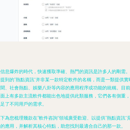
在信息爆炸的時代，快速獲取準確、熱門的資訊是許多人的剛需
您提到的“熱點資訊”并非某一款特定軟件的名稱，而是一類提供實
新聞、社會熱點、娛樂八卦等內容的應用程序或功能的統稱。目
市面上有多款主流軟件都能出色地提供此類服務，它們各有側重
滿足了不同用戶的需求。
下為您梳理幾款在“軟件咨詢”領域廣受歡迎、以提供“熱點資訊”
長的應用，并解析其核心特點，助您找到最適合自己的那一款。