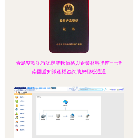
青島雙軟認證認定雙軟價格與企業材料指南——濟
南國盾知識產權咨詢助您輕松通過