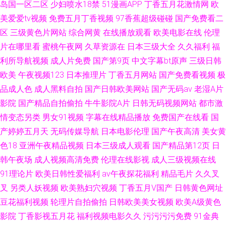
岛国一区二区
少妇喷水18禁
51漫画APP
丁香五月花激情网
欧
美爱爱tv视频
免费五月丁香视频
97香蕉超级碰碰
国产免费看二
区
三级黄色片网站
综合网黄
在线播放观看
欧美电影在线
伦理
片在哪里看
蜜桃午夜网
久草资源在
日本三级大全
久久福利
福
利所导航视频
成人片免费
国产第9页
中文字幕bt原声
三级日韩
欧美
午夜视频123
日本推理片
丁香五月网站
国产免费看视频
极
品成人色
成人黑料自拍
国产日韩欧美网站
国产无码av
老湿A片
影院
国产精品自拍偷拍
牛牛影院A片
日韩无码视频网站
都市激
情变态另类
男女91视频
字幕在线精品播放
免费国产在线看
国
产婷婷五月天
无码传媒导航
日本电影伦理
国产午夜高清
美女黄
色18
亚洲午夜精品视频
日本三级成人观看
国产精品第12页
日
韩午夜场
成人视频高清免费
伦理在线影视
成人三级视频在线
91理论片
欧美日韩性爱福利
av午夜探花福利
精品毛片
久久叉
叉
另类人妖视频
欧美熟妇穴视频
丁香五月V国产
日韩黄色网址
豆花福利视频
轮理片自拍偷拍
日韩欧美美女视频
欧美A级黄色
影院
丁香影视五月花
福利视频电影久久
污污污污免费
91金典