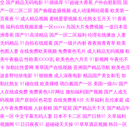
交
国产精品无码电影
91插插库
97超碰大香蕉
户外自慰影院
国
产一区二区二区
国产偷窥盗摄视频
成人动漫网站观看
欧美第一
91青娱乐吧 97色团精华液 国产欧美精品日韩 亚洲老湿机久久 www超碰97
页夜夜
91成人精品视频
蜜桃爱爱视频
乱伦熟女五月天
91香蕉
视
福利在线视频直播
一区xxxxx
岛国大片免费视频
一道日本亚
国产瑟瑟在线 国产午夜在线观看 玖玖av资源 日韩免费乱轮网站 91海角视频
洲香蕉
国产91高清精品
国产一区二区福利
伦理在线播放
人妻
AV片在线观看 国产1区2区3区 黑料福利导航 国产第页 日韩城人电影 国产91
无码精品
91自拍在线观看
国产一级片内射
夜夜骑青青草
欧美
色图人妻
在线免费欧美视频
免费黄色毛片
成人精品无码视频
欧
在线九色 麻豆一区视频资源 天堂av资源站 成人深夜 老湿影院免费x片 日韩
美午夜极品
性欧美ⅩⅩⅩⅩ乱
欧美色色六月天
91影视网
午夜伦不
卡
加勒比性爱网
青草国产在线视频
亚洲国产精品导航
欧美色淫
在线第47页 俺去爷新网 韩国中文av无码 久久神马 欧美性爱午夜影院 午夜老
波多野结依电影
91狠狠撸
成人深夜电影
精品国产美女剃毛
加
勒比熟女
91碰在线
欧美裸模
萌白酱国产一区
美国一级AV
国产
司机视频 狠狠插资源网 亚洲网址黄色 不卡久久 东京热最新网址 成人高清无
人在线成免费
免费黄色A片网址
微拍福利国产视频
国产人成无
码视频
国产原创区色花堂
在线免费黄A片
久草福利
乱伦家庭
成
码 a精品小视频 91国产资源 www青艹 福利社性交A片 韩日色情 国产在线视
人午夜免费视频
人妖射精
国产屁屁
国产精品天干天
国产精品午
频 欧美干b网 青娱乐成人在线 久热大香蕉 三级东京热 伊人婷婷大香蕉 97色
夜一区
中文字幕无码人妻
日本不卡二区
国产日韩91
久草福利
视频网
91日日夜夜91
超碰碰天天操
91草草酒店视频
韩日一区
亚洲 国区一区二区视频 日韩精品www 91社在线电影 国产白丝自慰91 日本