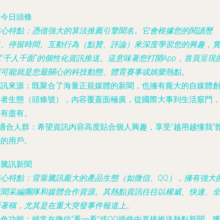
. 今日頭條
核心特點
：憑借強大的算法推薦引擎聞名。它會根據您的閱讀歷
史、停留時間、互動行為（點贊、評論）來深度學習您的興趣，
“千人千面”的個性化資訊推送。這意味著您打開App，首頁呈現
很可能就是您最關心的科技動態、體育賽事或娛樂熱點。
資訊來源
：既聚合了海量正規媒體的新聞，也擁有龐大的自媒體
作者生態（頭條號），內容覆蓋面極廣，從國際大事到生活竅門
應有盡有。
適合人群
：希望資訊內容高度貼合個人興趣，享受“越用越懂我”
驗的用戶。
. 騰訊新聞
核心特點
：背靠騰訊龐大的產品生態（如微信、QQ），擁有強大
新聞采編團隊和媒體合作資源。其熱點資訊往往以權威、快速、
面著稱，尤其是在重大突發事件報道上。
特色功能
：經常在微信“看一看”或QQ插件中直接推送熱點新聞，