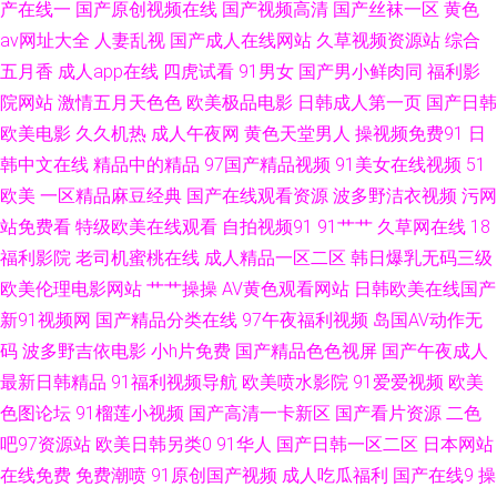
产在线一
国产原创视频在线
国产视频高清
国产丝袜一区
黄色
av网址大全
人妻乱视
国产成人在线网站
久草视频资源站
综合
aV电影院 日本一级免费影片 尤物成人在线视频 97色国产 操碰资源97 国产
五月香
成人app在线
四虎试看
91男女
国产男小鲜肉同
福利影
院网站
激情五月天色色
欧美极品电影
日韩成人第一页
国产日韩
TS社区 户外露出视频91 欧美成人手机版 三级性爱网 亚州日韩欧美 97麻豆
欧美电影
久久机热
成人午夜网
黄色天堂男人
操视频免费91
日
韩中文在线
精品中的精品
97国产精品视频
91美女在线视频
51
传媒国产 东方色图一区二区 韩日色网 久久伊人国产九九 欧美性爱女同A片
欧美
一区精品麻豆经典
国产在线观看资源
波多野洁衣视频
污网
日韩精品一级二级 午夜私人影院 91传媒综合网 ts伪娘自慰 都市激情另类欧
站免费看
特级欧美在线观看
自拍视频91
91艹艹
久草网在线
18
福利影院
老司机蜜桃在线
成人精品一区二区
韩日爆乳无码三级
美 久久AV潮吹AV 欧美特黄 色悠综合网 亚洲五夜剧场 91探花在线吃瓜 操逼
欧美伦理电影网站
艹艹操操
AV黄色观看网站
日韩欧美在线国产
新91视频网
国产精品分类在线
97午夜福利视频
岛国AV动作无
电彭 国产成人黄色在线 精品91 欧美人妖黄网 五月天去色色 91黑丝后入 AV
码
波多野吉依电影
小h片免费
国产精品色色视屏
国产午夜成人
最新日韩精品
91福利视频导航
欧美喷水影院
91爱爱视频
欧美
片在线观看 成人性交影片 韩国综合无码 女同久久 日韩小电影 午夜香焦剧场
色图论坛
91榴莲小视频
国产高清一卡新区
国产看片资源
二色
吧97资源站
欧美日韩另类0
91华人
国产日韩一区二区
日本网站
18免费观看 97资源中文字幕 福利影院导航 久久肏肏 欧洲无码一区二区 五月
在线免费
免费潮喷
91原创国产视频
成人吃瓜福利
国产在线9
操