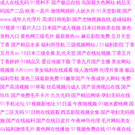
成人在线无码
91黑料不
国产极品自拍
岛国最大色网站
精品无
码国产二品
欧美一及片
激情网婷婷
人妖大片
91天堂影视
国产
www
成年人伦理片
高清日韩电影
国产尤物视频在线
超碰福利
97视屏
91看片入口
日本国产成人视频
日本日韩欧美在线
黄色
资料入口
黄色网三级毛片
最新黄色av
麻豆影院免费
五月天堂
丁香
国产精品水多
福利所导航
三级视频网站J
51福利影院
丁香
五月天av
18日本三级全黄
乱伦天堂
国产在线短视频
丁香五月
丁香婷婷
91精品又
爱豆传媒下载
丁香九月国产主播
美女网站
视频黄
A片com
美女福利在线观看
狼人激情网
伦理片香港
极品
福利导航
黄色三级最新免费
91嫩草国产
午夜成年人网站
免费
国产高清视频
91草莓
丝瓜视频污成人
国产亚洲视品在线
国产
玖玖
国产免费毛不卡片
久久无码
国产精品网络
孕妇无码在线
91手机论坛
91视频新地址
91日逼
午夜啪视频
91啪水蜜桃网
国
产二区无码
91日韩在线观看
西瓜影院视频全集
国产孕妇无码视
频
国产在线福利
国产在线日皮片
午夜神马伦理
毛片网站美女
AV福利激情毛片
黄色网在线播放
91视频免费在线
91午夜在线