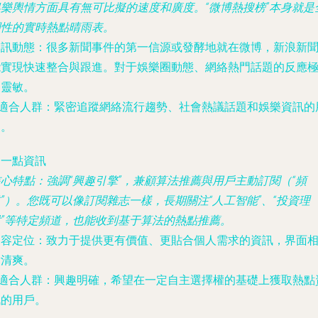
娛樂輿情方面具有無可比擬的速度和廣度。“微博熱搜榜”本身就是
國性的實時熱點晴雨表。
資訊動態
：很多新聞事件的第一信源或發酵地就在微博，新浪新
能實現快速整合與跟進。對于娛樂圈動態、網絡熱門話題的反應
為靈敏。
適合人群
：緊密追蹤網絡流行趨勢、社會熱議話題和娛樂資訊的
戶。
. 一點資訊
核心特點
：強調“興趣引擎”，兼顧算法推薦與用戶主動訂閱（“頻
”）。您既可以像訂閱雜志一樣，長期關注“人工智能”、“投資理
財”等特定頻道，也能收到基于算法的熱點推薦。
內容定位
：致力于提供更有價值、更貼合個人需求的資訊，界面
對清爽。
適合人群
：興趣明確，希望在一定自主選擇權的基礎上獲取熱點
訊的用戶。