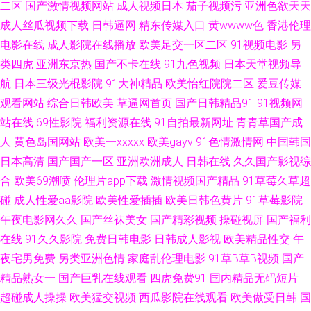
二区
国产激情视频网站
成人视频日本
茄子视频污
亚洲色欲天天
成人丝瓜视频下载
日韩逼网
精东传媒入口
黄wwww色
香港伦理
无码三极 91成人蜜桃在线 97福利射 肏屄网站 福利在线92 国产自啪视频 久
电影在线
成人影院在线播放
欧美足交一区二区
91视频电影
另
类四虎
亚洲东京热
国产不卡在线
91九色视频
日本天堂视频导
久国内精品 久草性爱短视频 天堂AV毛 麻豆专区 午夜三级大片 91熟女中文字
航
日本三级光棍影院
91大神精品
欧美怡红院院二区
爱豆传媒
观看网站
综合日韩欧美
草逼网首页
国产日韩精品91
91视频网
幕 国产区在线 激情在线QVD 色色日本精品 中文字幕狠狠干 91香蕉碰 操人
站在线
69性影院
福利资源在线
91自拍最新网址
青青草国产成
妻11234 国产资源自拍 欧美丁香园婷婷 丝袜脚交网站91 97干97色 丁香7月
人
黄色岛国网站
欧美一xxxxx
欧美gayv
91色情激情网
中国韩国
日本高清
国产国产一区
亚洲欧洲成人
日韩在线
久久国产影视综
大香蕉 久久国产精品电影 欧美中出 日韩三级欧美三级 亚洲视频二区熟妇 97
合
欧美69潮喷
伦理片app下载
激情视频国产精品
91草莓久草超
碰
成人性爱aa影院
欧美性爱插插
欧美日韩色黄片
91草莓影院
操碰视频 av理论片在线 国产精品第八区 极品色av影院 欧美A片高清视频 午
午夜电影网久久
国产丝袜美女
国产精彩视频
操碰视屏
国产福利
在线
91久久影院
免费日韩电影
日韩成人影视
欧美精品性交
午
夜成人久草视频 91探花偷拍视频 国产久久视频 欧洲精品久久 婷婷五月天色
夜宅男免费
另类亚洲色情
家庭乱伦理电影
91草B草B视频
国产
色 91情侣操逼 国产精品欧美日韩 青娱乐三级 岛国电影导航 精品不卡视屏
精品熟女一
国产巨乳在线观看
四虎免费91
国内精品无码短片
超碰成人操操
欧美猛交视频
西瓜影院在线观看
欧美做受日韩
国
欧美一级A片视频 少妇求操网站 91视频线上网站 99超碰色色 海角探花 伦理