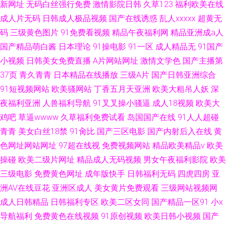
新网址
无码白丝强行免费
激情影院日韩
久草123
福利欧美在线
成人片无码
日韩成人极品视频
国产在线诱惑
乱人xxxxx
超黄无
码
三级黄色图片
91免费看视频
精品午夜福利网
精品亚洲成a人
国产精品萌白酱
日本理论
91操电影
91一区
成人精品无
91国产
小视频
日韩美女免费直播
A片网站网址
激情文学色
国产主播第
37页
青久青青
日本精品在线播放
三级A片
国产日韩亚洲综合
91短视频网站
欧美骚网站
丁香五月天亚洲
欧美大粗吊人妖
深
夜福利亚洲
人兽福利导航
91叉叉操小骚逼
成人18视频
欧美大
鸡吧
草逼wwww
久草福利免费试看
岛国国产在线
91人人超碰
青青
美女白丝18禁
91肏比
国产三区电影
国产内射后入在线
黄
色网址网站网址
97超在线视
免费视频网站
精品欧美精品v
欧美
操碰
欧美二级片网址
精品成人无码视频
男女午夜福利影院
欧美
三级电影
免费黄色网址
成年版快手
日韩福利无码
四虎四房
亚
洲AV在线豆花
亚洲区成人
美女黄片免费观看
三级网站视频网
成人日韩精品
日韩福利专区
欧美二区女同
国产精品一区91
小x
导航福利
免费黄色在线视频
91原创视频
欧美日韩小视频
国产