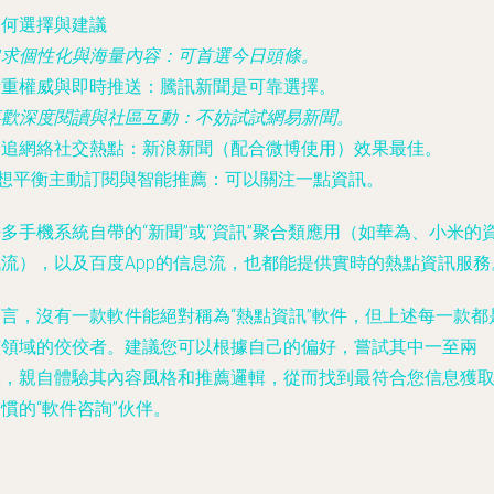
如何選擇與建議
追求個性化與海量內容
：可首選
今日頭條
。
看重權威與即時推送
：
騰訊新聞
是可靠選擇。
喜歡深度閱讀與社區互動
：不妨試試
網易新聞
。
緊追網絡社交熱點
：
新浪新聞
（配合微博使用）效果最佳。
想平衡主動訂閱與智能推薦
：可以關注
一點資訊
。
多手機系統自帶的“新聞”或“資訊”聚合類應用（如華為、小米的
訊流），以及百度App的信息流，也都能提供實時的熱點資訊服務
而言
，沒有一款軟件能絕對稱為“熱點資訊”軟件，但上述每一款都
該領域的佼佼者。建議您可以根據自己的偏好，嘗試其中一至兩
款，親自體驗其內容風格和推薦邏輯，從而找到最符合您信息獲
慣的“軟件咨詢”伙伴。