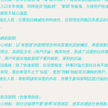
入口非常便捷。同時提供“熱點榜”、“要聞”等板塊，方便用戶快
把握當天核心議題。
適合人群
：注重資訊權威性和時效性，且習慣使用騰訊系產品的
戶。
. 網易新聞
核心特點
：以“有態度”的新聞理念和高質量的原創欄目、專題策劃
穎而出。其跟貼文化（用戶評論）獨具特色，形成了活躍的社區
圍，用戶常能在熱點新聞下看到精彩、犀利的評論。
資訊風格
：除了快速新聞，在深度報道、時事評論方面往往有不
表現，適合希望不止于“知道”，更想“理解”熱點背后邏輯的用戶
適合人群
：喜歡閱讀有深度的內容，并樂于參與新聞話題討論的
戶。
. 新浪新聞（含微博熱搜）
核心特點
：與社交媒體平臺“微博”深度綁定，使其在捕捉社會熱點