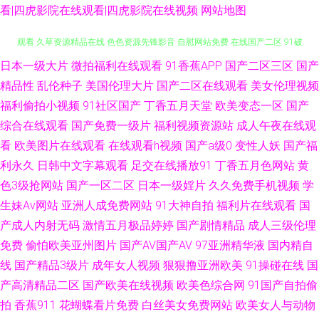
看|四虎影院在线观看|四虎影院在线视频
网站地图
日本一级大片
微拍福利在线观看
91香蕉APP
国产二区三区
国产
欧美日韩成人色情 91P社区入口 欧洲综合色网 老湿机网午夜 肏屄视屏免费
精品性
乱伦种子
美国伦理大片
国产二区在线观看
美女伦理视频
观看 久草资源精品在线 色色资源先锋影音 自慰网站免费 在线国产二区 91破
福利偷拍小视频
91社区国产
丁香五月天堂
欧美变态一区
国产
综合在线观看
国产免费一级片
福利视频资源站
成人午夜在线观
处在线观看 操逼久久www 大香蕉h 日韩色图网 91伪娘在线播放 国产丝袜熟
看
欧美图片在线观看
在线观看h视频
国产a级0
变性人妖
国产福
利永久
日韩中文字幕观看
足交在线播放91
丁香五月色网站
黄
女91 欧美国产激情 大香蕉AB片 三级超碰AV福利 天天拍天天干 香蕉视频
色3级抢网站
国产一区二区
日本一级婬片
久久免费手机视频
学
生妹Av网站
亚洲人成免费网站
91大神自拍
福利片在线观看
国
www 超碰91色色 老司机A片 日本激情自拍 熟女福利资源网 97超碰人人 岛
产成人内射无码
激情五月极品婷婷
国产剧情精品
成人三级伦理
免费
偷怕欧美亚州图片
国产AV国产AV
97亚洲精华液
国内精自
国无码五区 黄色AAA片电影 蜜桃影音 免费肏屄 日韩电影高清完整 97狠狠色
线
国产精品3级片
成年女人视频
狠狠撸亚洲欧美
91操碰在线
国
先锋 AV福利网站 韩日在线小电影 免费入口91 日韩操逼视频 天天肏屄天天艹
产高清精品二区
国产欧美在线视频
欧美色综合网
91国产自拍偷
拍
香蕉911
花蝴蝶看片免费
白丝美女免费网站
欧美女人与动物
91视频在拍在线 大香蕉易淫网 久久偷拍网站 久久天天伊人 日韩三级毛片免