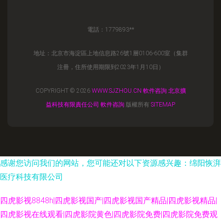
電話：1779893**
地址：北京市海淀區上地信息路26號1層0106-600室（集群
注冊，住所使用期限到2023年1月10日）
COPYRIGHT © 2026
WWW.SJZHOU.CN
軟件咨詢
北京擴
益科技有限責任公司
軟件咨詢
版權所有
SITEMAP
感谢您访问我们的网站，您可能还对以下资源感兴趣：绵阳恢湃
医疗科技有限公司
四虎影视8848h|四虎影视国产|四虎影视国产精品|四虎影视精品|
四虎影视在线观看|四虎影院黄色|四虎影院免费|四虎影院免费观