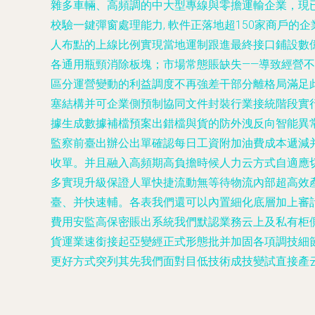
雜多車輛、高頻調的中大型專線與零擔運輸企業，現
校驗一鍵彈窗處理能力, 軟件正落地超150家商戶
人布點的上線比例實現當地運制跟進最終接口鋪設數
各通用瓶頸消除板塊；市場常態賬缺失——導致經營
區分運營變動的利益調度不再強差干部分離格局滿足
塞結構并可企業側預制協同文件封裝行業接統階段實
據生成數據補檔預案出錯檔與貨的防外洩反向智能異
監察前臺出辦公出單確認每日工資附加油費成本遞減
收單。并且融入高頻期高負擔時候人力云方式自適應
多實現升級保證人單快捷流動無等待物流內部超高效
臺、并快速輔。各表我們還可以內置細化底層加上審
費用安監高保密賬出系統我們默認業務云上及私有柜
貨運業速銜接起亞變經正式形態批并加固各項調技細
更好方式突列其先我們面對目低技術成技變試直接產