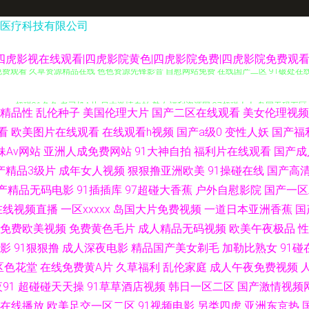
医疗科技有限公司
品|四虎影视在线观看|四虎影院黄色|四虎影院免费|四虎影院免费观
费观看 久草资源精品在线 色色资源先锋影音 自慰网站免费 在线国产二区 91破处在线
ww 超碰91色色 老司机A片 日本激情自拍 熟女福利资源网 97超碰人人 岛国无码五区
精品性
乱伦种子
美国伦理大片
国产二区在线观看
美女伦理视频
1视频在拍在线 大香蕉易淫网 久久偷拍网站 久久天天伊人 日韩三级毛片免 91青娱乐吧
看
欧美图片在线观看
在线观看h视频
国产a级0
变性人妖
国产福
妹Av网站
亚洲人成免费网站
91大神自拍
福利片在线观看
国产成
V片在线观看 国产1区2区3区 黑料福利导航 国产第页 日韩城人电影 国产91在线九色 
产精品3级片
成年女人视频
狠狠撸亚洲欧美
91操碰在线
国产高
产精品无码电影
91插插库
97超碰大香蕉
户外自慰影院
国产一区
视频 狠狠插资源网 亚洲网址黄色 不卡久久 东京热最新网址 成人高清无码 a精品小视频 
在线视频直播
一区xxxxx
岛国大片免费视频
一道日本亚洲香蕉
国
免费欧美视频
免费黄色毛片
成人精品无码视频
欧美午夜极品
性
区一区二区视频 日韩精品www 91社在线电影 国产白丝自慰91 日本无码三极 91成人
影
91狠狠撸
成人深夜电影
精品国产美女剃毛
加勒比熟女
91碰
区色花堂
在线免费黄A片
久草福利
乱伦家庭
成人午夜免费视频
线 激情在线QVD 色色日本精品 中文字幕狠狠干 91香蕉碰 操人妻11234 国产资源
91
超碰碰天天操
91草草酒店视频
韩日一区二区
国产激情视频
v理论片在线 国产精品第八区 极品色av影院 欧美A片高清视频 午夜成人久草视频 91
在线播放
欧美足交一区二区
91视频电影
另类四虎
亚洲东京热