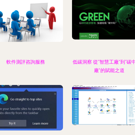
軟件測評咨詢服務
低碳洞察 從“智慧工廠”到“碳
廠”的賦能之道