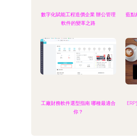
數字化賦能工程造價企業 辦公管理
藍點
軟件的變革之路
工廠財務軟件選型指南 哪種最適合
ER
你？