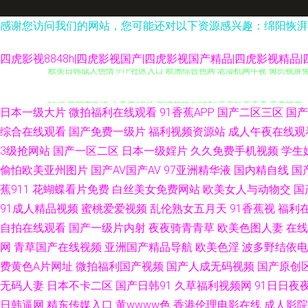
感谢您访问我们的网站，您可能还对以下资源感兴趣：绵阳恢湃
四虎影视8848h|四虎影视国产|四虎影视国产精品|四虎影视精
欧美日韩成人色情 91P社区入口 欧洲综合色网 老湿机网午夜 肏屄视屏免
91 欧美国产激情 大香蕉AB片 三级超碰AV福利 天天拍天天干 香蕉视频w
日本一级大片
微拍福利在线观看
91香蕉APP
国产二区三区
国产
福利网站 韩日在线小电影 免费入口91 日韩操逼视频 天天肏屄天天艹 9
综合在线观看
国产免费一级片
福利视频资源站
成人午夜在线观
3级抢网站
国产一区二区
日本一级婬片
久久免费手机视频
学生
瑟在线 国产午夜在线观看 玖玖av资源 日韩免费乱轮网站 91海角视频 A
偷怕欧美亚州图片
国产AV国产AV
97亚洲精华液
国内精自线
国
蕉911
花蝴蝶看片免费
白丝美女免费网站
欧美女人与动物交
国
页 俺去爷新网 韩国中文av无码 久久神马 欧美性爱午夜影院 午夜老司机
91成人精品视频
蜜桃爱爱视频
乱伦熟女五月天
91香蕉视
福利
自拍在线观看
国产一级片内射
夜夜骑青青草
欧美色图人妻
在线
网 青娱乐成人在线 久热大香蕉 三级东京热 伊人婷婷大香蕉 97色亚洲 国
网
青草国产在线视频
亚洲国产精品导航
欧美色淫
波多野结依电
费黄色A片网址
微拍福利国产视频
国产人成无码视频
国产原创
草性爱短视频 天堂AV毛 麻豆专区 午夜三级大片 91熟女中文字幕 国产区在
无码人妻
日本不卡二区
国产日韩91
久草福利视频网
91日日夜夜
精品电影 欧美中出 日韩三级欧美三级 亚洲视频二区熟妇 97操碰视频 a
日韩逼网
精东传媒入口
黄wwww色
香港伦理电影在线
成人影院