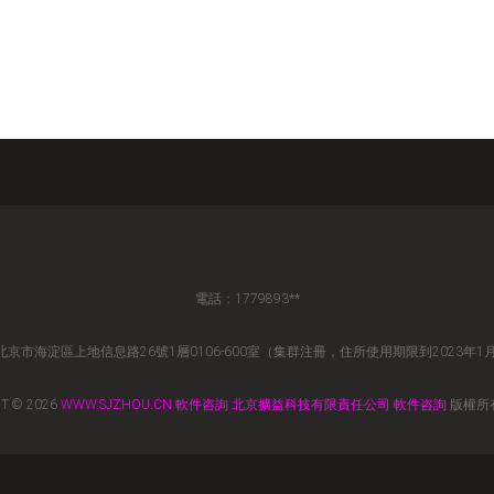
電話：1779893**
京市海淀區上地信息路26號1層0106-600室（集群注冊，住所使用期限到2023年1
T © 2026
WWW.SJZHOU.CN
軟件咨詢
北京擴益科技有限責任公司
軟件咨詢
版權所