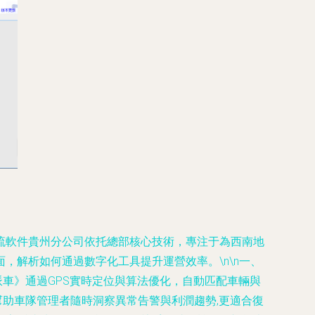
流軟件貴州分公司依托總部核心技術，專注于為西南地
解析如何通過數字化工具提升運營效率。\n\n
一、
度派車》通過GPS實時定位與算法優化，自動匹配車輛與
，幫助車隊管理者隨時洞察異常告警與利潤趨勢,更適合復