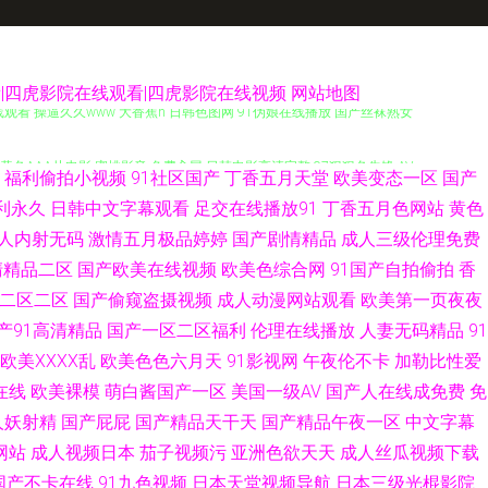
看|四虎影院在线观看|四虎影院在线视频
网站地图
观看 操逼久久www 大香蕉h 日韩色图网 91伪娘在线播放 国产丝袜熟女
 黄色AAA片电影 蜜桃影音 免费肏屄 日韩电影高清完整 97狠狠色先锋 AV
福利偷拍小视频
91社区国产
丁香五月天堂
欧美变态一区
国产
 97色团精华液 国产欧美精品日韩 亚洲老湿机久久 www超碰97 国产瑟
利永久
日韩中文字幕观看
足交在线播放91
丁香五月色网站
黄色
人内射无码
激情五月极品婷婷
国产剧情精品
成人三级伦理免费
麻豆一区视频资源 天堂av资源站 成人深夜 老湿影院免费x片 日韩在线第47
清精品二区
国产欧美在线视频
欧美色综合网
91国产自拍偷拍
香
二区二区
国产偷窥盗摄视频
成人动漫网站观看
欧美第一页夜夜
91国产资源 www青艹 福利社性交A片 韩日色情 国产在线视频 欧美干b
产91高清精品
国产一区二区福利
伦理在线播放
人妻无码精品
91
欧美ⅩⅩⅩⅩ乱
欧美色色六月天
91影视网
午夜伦不卡
加勒比性爱
蜜桃在线 97福利射 肏屄网站 福利在线92 国产自啪视频 久久国内精品 久
在线
欧美裸模
萌白酱国产一区
美国一级AV
国产人在线成免费
免
人妖射精
国产屁屁
国产精品天干天
国产精品午夜一区
中文字幕
自拍 欧美丁香园婷婷 丝袜脚交网站91 97干97色 丁香7月大香蕉 久久国产
网站
成人视频日本
茄子视频污
亚洲色欲天天
成人丝瓜视频下载
探花偷拍视频 国产久久视频 欧洲精品久久 婷婷五月天色色 91情侣操逼 国
国产不卡在线
91九色视频
日本天堂视频导航
日本三级光棍影院