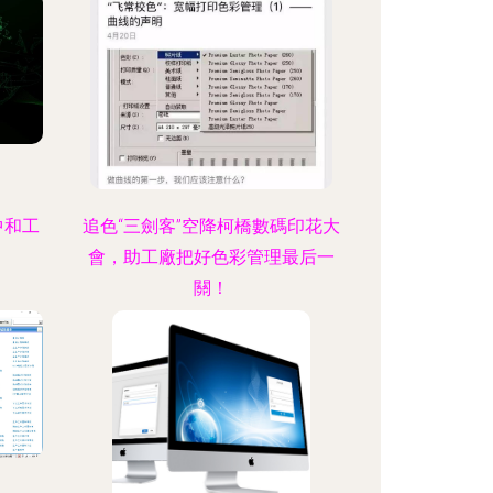
中和工
追色“三劍客”空降柯橋數碼印花大
會，助工廠把好色彩管理最后一
關！