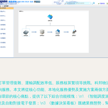
訂單管理復雜、運輸調配效率低、賬務核算繁瑣等挑戰。科邦物
服務。本文將從核心功能、本地化服務優勢及實施方案兩個方面，
輸環節的核心痛點，提供了以下綜合功能模塊：\n1. 《智能調
管控及自動對接電子發票；\n3. 《數據決策看板》匯總業務態勢